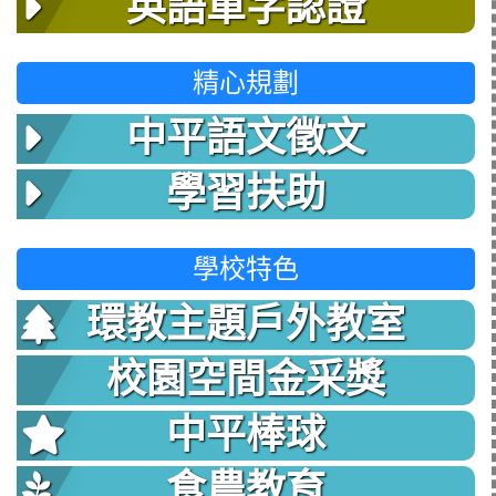
英語單字認證
精心規劃
中平語文徵文
學習扶助
學校特色
環教主題戶外教室
校園空間金采獎
中平棒球
食農教育