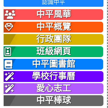
認識中平
中平風華
中平概覽
行政團隊
班級網頁
中平圖書館
學校行事曆
愛心志工
中平棒球