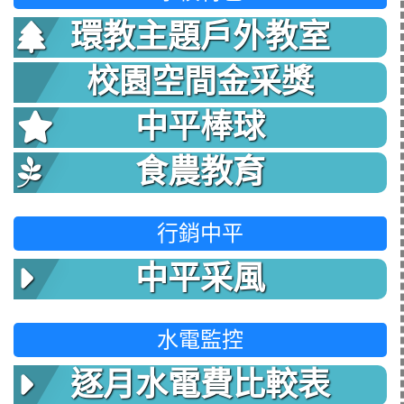
環教主題戶外教室
校園空間金采獎
中平棒球
食農教育
行銷中平
中平采風
水電監控
逐月水電費比較表