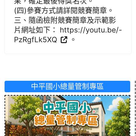
果，確定最後得獎名次。
(四)參賽方式請詳閱競賽簡章。
三、隨函檢附競賽簡章及示範影
片網址如下： https://youtu.be/-
PzRgfLk5XQ
。
中平國小總量管制專區