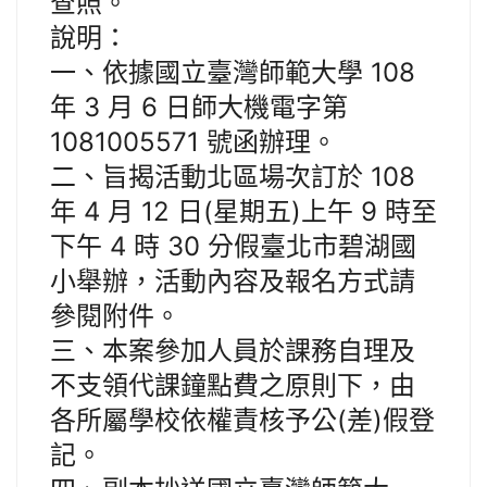
查照。
說明：
一、依據國立臺灣師範大學 108
年 3 月 6 日師大機電字第
1081005571 號函辦理。
二、旨揭活動北區場次訂於 108
年 4 月 12 日(星期五)上午 9 時至
下午 4 時 30 分假臺北市碧湖國
小舉辦，活動內容及報名方式請
參閱附件。
三、本案參加人員於課務自理及
不支領代課鐘點費之原則下，由
各所屬學校依權責核予公(差)假登
記。