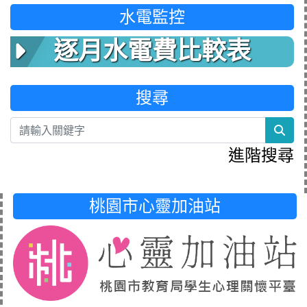
水電監控
逐月水電費比較表
搜尋
sea
進階搜尋
桃園市心靈加油站