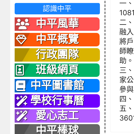
一、
認識中平
10
中平風華
二、
融入
中平概覽
將戶
師瞭
行政團隊
助。
班級網頁
三、
家公
中平圖書館
參與
四、本
學校行事曆
五、
愛心志工
360
中平棒球