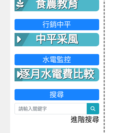
食農教育
行銷中平
中平采風
水電監控
逐月水電費比較
表
搜尋
search
進階搜尋