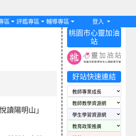
專區
評鑑專區
輔導專區
登入
桃園市心靈加油
站
好站快速連結
「悅讀陽明山」