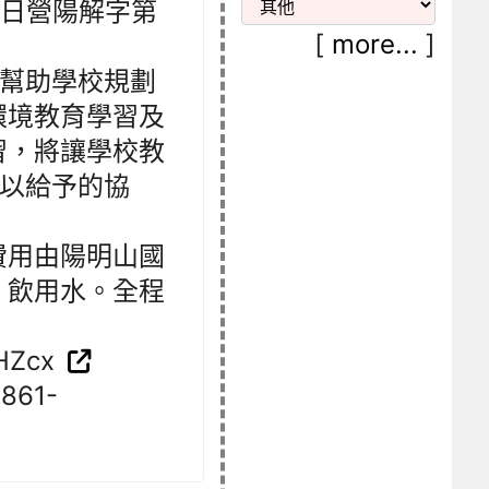
4 日營陽解字第
[
more...
]
可幫助學校規劃
環境教育學習及
習，將讓學校教
可以給予的協
費用由陽明山國
、飲用水。全程
。
HZcx
61-