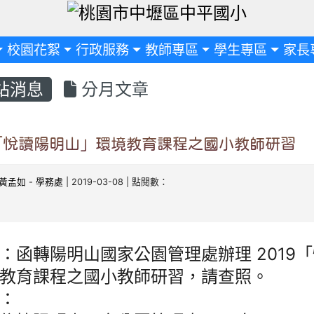
定
校園花絮
行政服務
教師專區
學生專區
家長
站消息
分月文章
9「悅讀陽明山」環境教育課程之國小教師研習
黃孟如
-
學務處
| 2019-03-08 | 點閱數：
：函轉陽明山國家公園管理處辦理 2019
教育課程之國小教師研習，請查照。
：