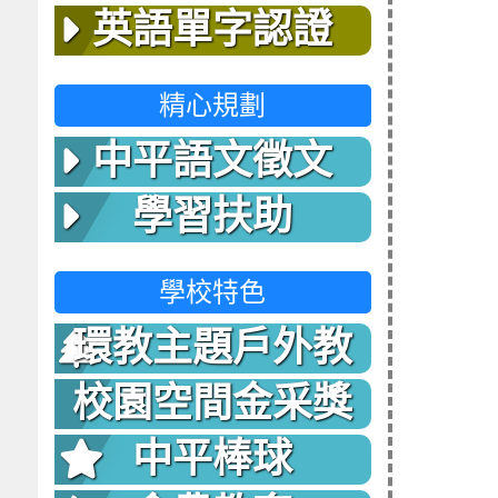
英語單字認證
精心規劃
中平語文徵文
學習扶助
學校特色
環教主題戶外教
室
校園空間金采獎
中平棒球