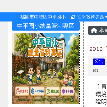
重新取得佈景設
桃園市中壢區中平國小
性平教育專區
中平國小總量管制專區
本
201
公告
676
主旨
環境
說明