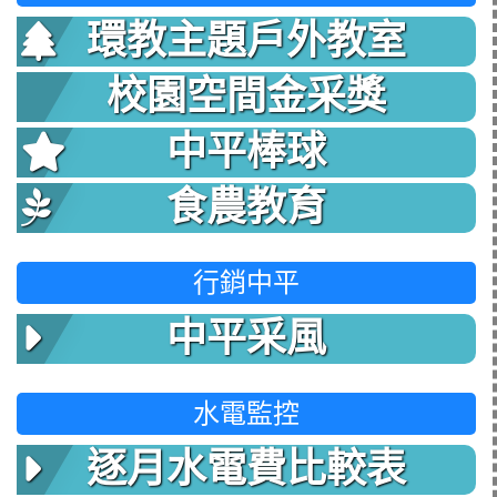
環教主題戶外教室
校園空間金采獎
中平棒球
食農教育
行銷中平
中平采風
水電監控
逐月水電費比較表