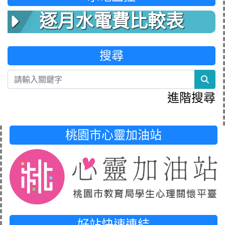
逐月水電費比較表
搜尋
sea
進階搜尋
桃園市心靈加油站
好站快速連結