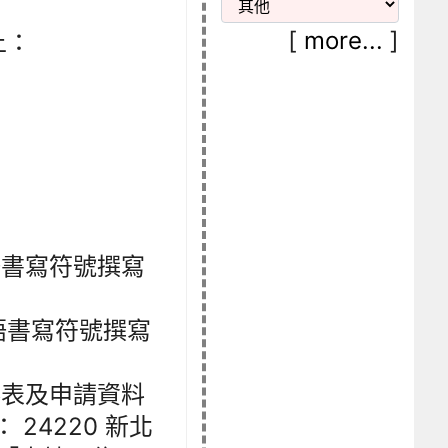
[
more...
]
上：
語書寫符號撰寫
語書寫符號撰寫
料表及申請資料
24220 新北