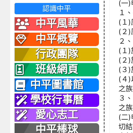
(一
認識中平
１、
中平風華
(１
(２
中平概覽
２、
(１
行政團隊
(２
班級網頁
(３
(４
中平圖書館
之族
３、
學校行事曆
之族
愛心志工
(二
切結
中平棒球