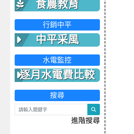
食農教育
行銷中平
中平采風
水電監控
逐月水電費比較
表
搜尋
search
進階搜尋