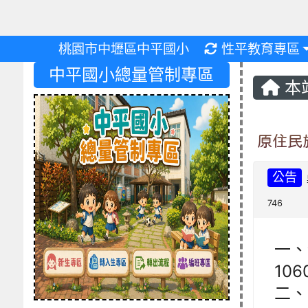
重新取得佈景設
桃園市中壢區中平國小
性平教育專區
中平國小總量管制專區
本
原住民
公告
746
一、
10
二、