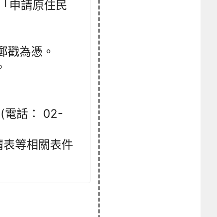
明「申請原住民
，以郵戳為憑。
。
電話： 02-
請表等相關表件