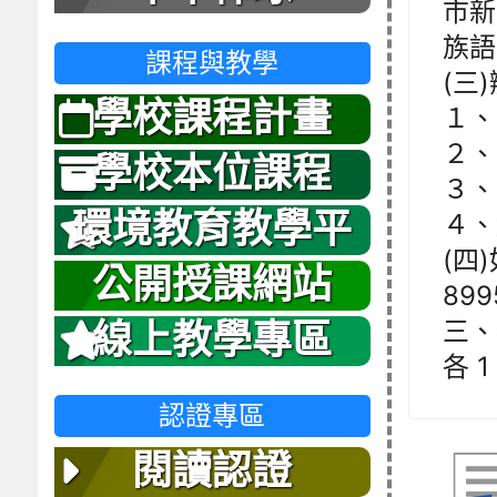
市新
族語
課程與教學
(三
學校課程計畫
１、
２、
學校本位課程
３、
環境教育教學平
４、
(四
台
公開授課網站
899
三、
線上教學專區
各 
認證專區
閱讀認證