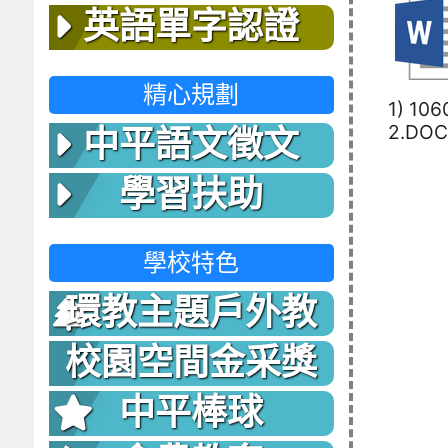
英語單字認證
精心規劃
1) 10
2.DOC
中平語文徵文
學習扶助
學校特色
環教主題戶外教
室
校園空間金采獎
中平棒球