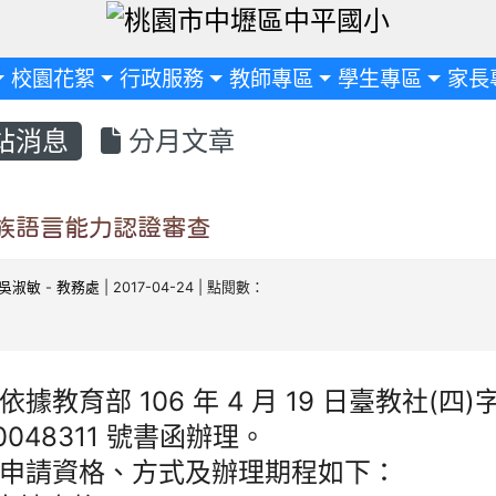
定
校園花絮
行政服務
教師專區
學生專區
家長
站消息
分月文章
族語言能力認證審查
吳淑敏
-
教務處
| 2017-04-24 | 點閱數：
依據教育部 106 年 4 月 19 日臺教社(四)
60048311 號書函辦理。
申請資格、方式及辦理期程如下：