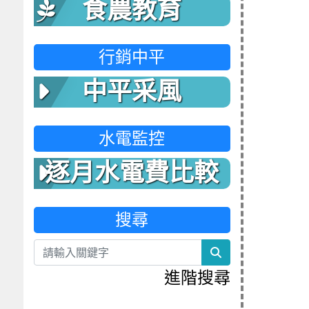
食農教育
行銷中平
中平采風
水電監控
逐月水電費比較
表
搜尋
search
進階搜尋