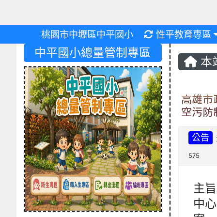
重新取得佈景設
桃園市中壢區中平國小
性平教育專區
中平國小總量管制專區
本
高雄市
空污防
公告
575
主旨
中心