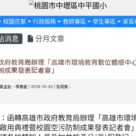
定
校園花絮
行政服務
教師專區
學生專區
家長
站消息
分月文章
政府教育局辦理「高雄市環境教育數位體感中
制成果發表記者會」
黃孟如
-
學務處
| 2018-10-30 | 點閱數：
：函轉高雄市政府教育局辦理「高雄市環
啟用典禮暨校園空污防制成果發表記者會