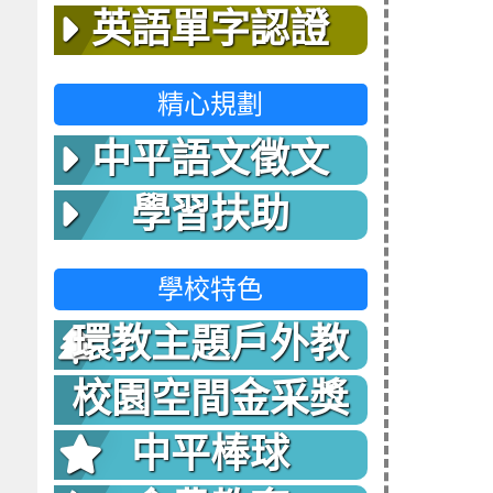
英語單字認證
精心規劃
中平語文徵文
學習扶助
學校特色
環教主題戶外教
室
校園空間金采獎
中平棒球