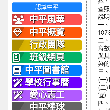
案，
認識中平
查照
說明
中平風華
一、
中平概覽
10
二、
行政團隊
育數
班級網頁
與其
染的
中平圖書館
三、
(一)
學校行事曆
(二
愛心志工
號）
四、
中平棒球