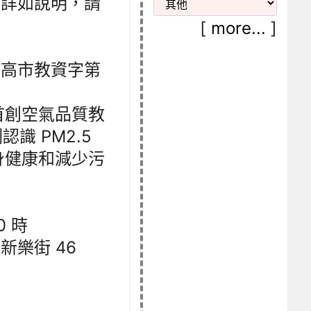
，詳如說明，請
[
more...
]
 日高市教資字第
首創空氣品質教
識 PM2.5
身健康和減少污
0 時
新樂街 46