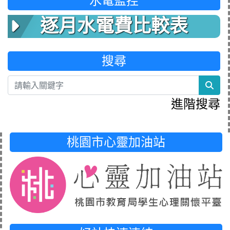
水電監控
逐月水電費比較表
搜尋
sea
進階搜尋
桃園市心靈加油站