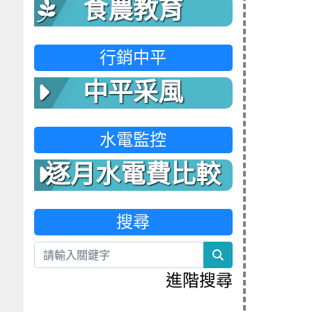
食農教育
行銷中平
中平采風
水電監控
逐月水電費比較
表
搜尋
search
進階搜尋