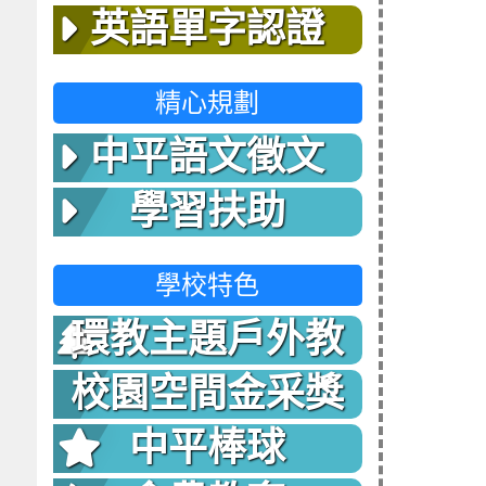
英語單字認證
精心規劃
中平語文徵文
學習扶助
學校特色
環教主題戶外教
室
校園空間金采獎
中平棒球