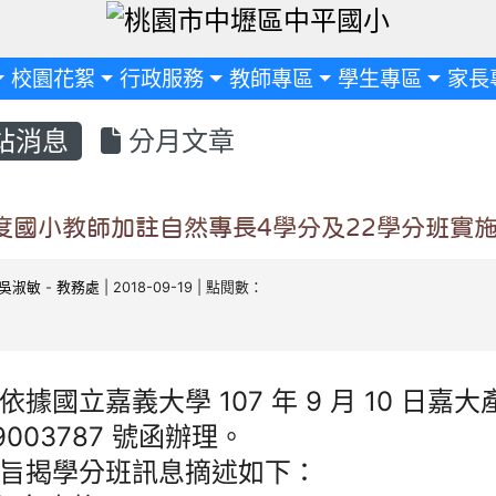
定
校園花絮
行政服務
教師專區
學生專區
家長
站消息
分月文章
年度國小教師加註自然專長4學分及22學分班實
吳淑敏
-
教務處
| 2018-09-19 | 點閱數：
依據國立嘉義大學 107 年 9 月 10 日嘉
79003787 號函辦理。
旨揭學分班訊息摘述如下：