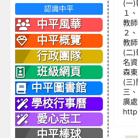
(一
認識中平
１、
中平風華
教師
２、
中平概覽
教師
(二
行政團隊
名資
班級網頁
森東
(三)
中平圖書館
三、
廣處
學校行事曆
htt
愛心志工
中平棒球