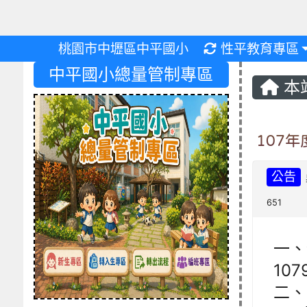
重新取得佈景設
桃園市中壢區中平國小
性平教育專區
中平國小總量管制專區
本
107
公告
651
一、
10
二、