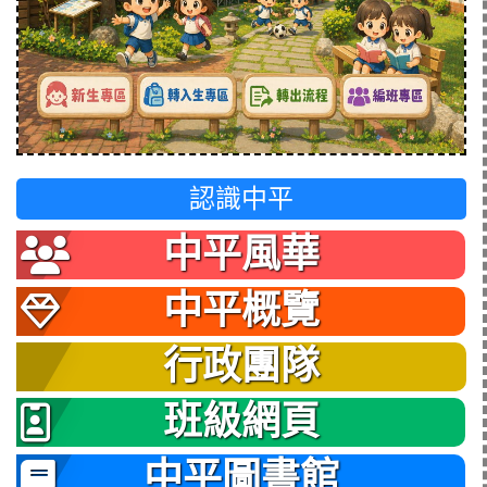
認識中平
中平風華
中平概覽
行政團隊
班級網頁
中平圖書館