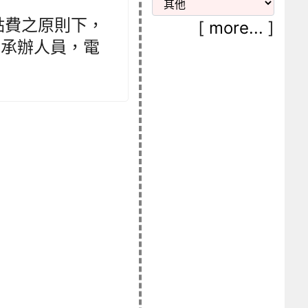
點費之原則下，
[
more...
]
玲承辦人員，電