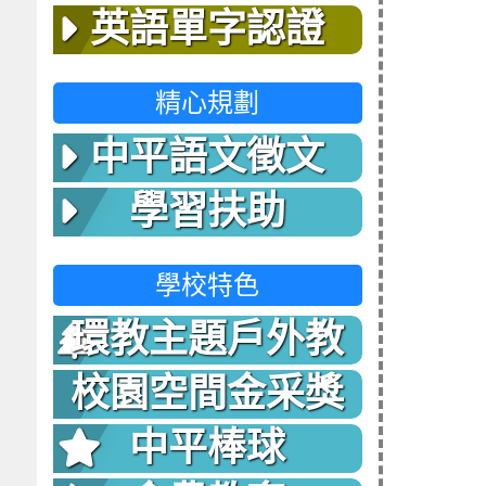
英語單字認證
精心規劃
中平語文徵文
學習扶助
學校特色
環教主題戶外教
室
校園空間金采獎
中平棒球