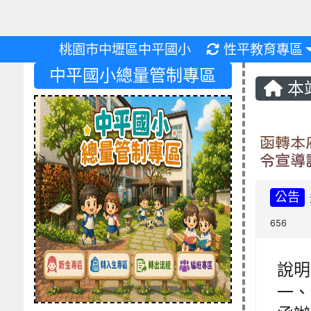
重新取得佈景設
桃園市中壢區中平國小
性平教育專區
中平國小總量管制專區
本
函轉本
令宣導
公告
656
說明
一、