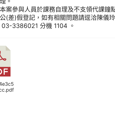
理。
本案參與人員於課務自理及不支領代課鐘
公(差)假登記，如有相關問題請逕洽陳儀
03-3386021 分機 1104 。
84e3c5
cc.pdf