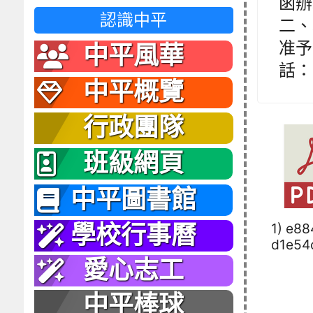
函辦
認識中平
二、
准予
中平風華
話： 
中平概覽
行政團隊
班級網頁
中平圖書館
1) e8
學校行事曆
d1e54
愛心志工
中平棒球