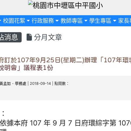
定
校園花絮
行政服務
教師專區
學生專區
家長
站消息
分月文章
府訂於107年9月25日(星期二)辦理「107年
說明會」議程表1份
黃孟如
-
學務處
| 2018-09-14 | 點閱數：
：
依據本府 107 年 9 月 7 日府環綜字第 107