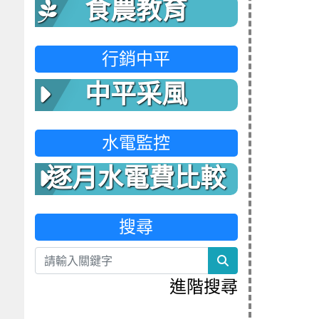
食農教育
行銷中平
中平采風
水電監控
逐月水電費比較
表
搜尋
search
進階搜尋