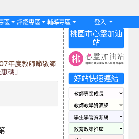
專區
評鑑專區
輔導專區
登入
桃園市心靈加油
站
07年度教師節敬師
優惠碼」
好站快速連結
第