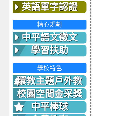
英語單字認證
精心規劃
中平語文徵文
學習扶助
學校特色
環教主題戶外教
室
校園空間金采獎
中平棒球