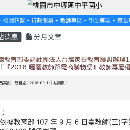
定
校園花絮
行政服務
教師專區
學生專區
家長
站消息
分月文章
關教育部委請社團法人台灣家長教育聯盟辦理1
「『2018 曬曬教師節電商購物祭』教師專屬
呂英如
-
總務處
| 2018-09-11 | 點閱數：
：
依據教育部 107 年 9 月 6 日臺教師(三)字