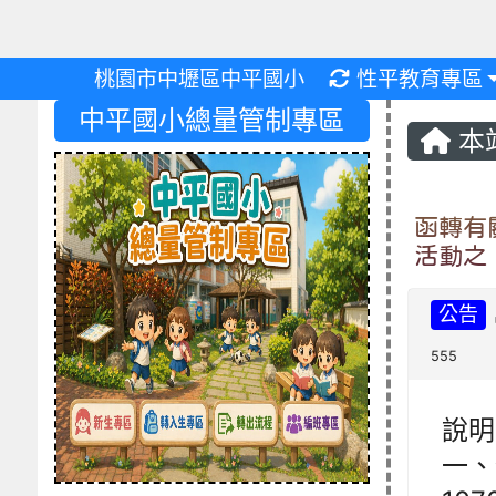
重新取得佈景設
桃園市中壢區中平國小
性平教育專區
中平國小總量管制專區
本
函轉有
活動之
公告
555
說明
一、