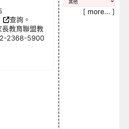
站
[
more...
]
l
查詢。
家長教育聯盟教
-2368-5900