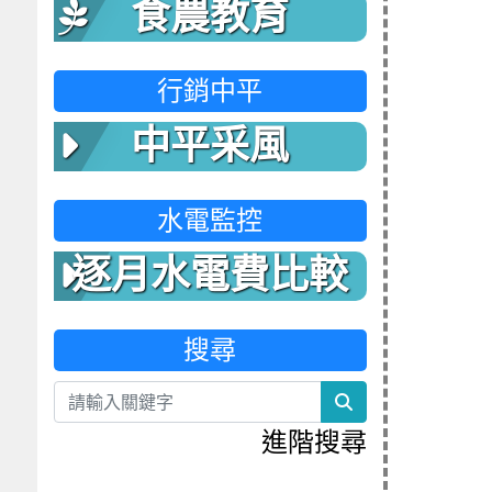
食農教育
行銷中平
中平采風
水電監控
逐月水電費比較
表
搜尋
search
進階搜尋