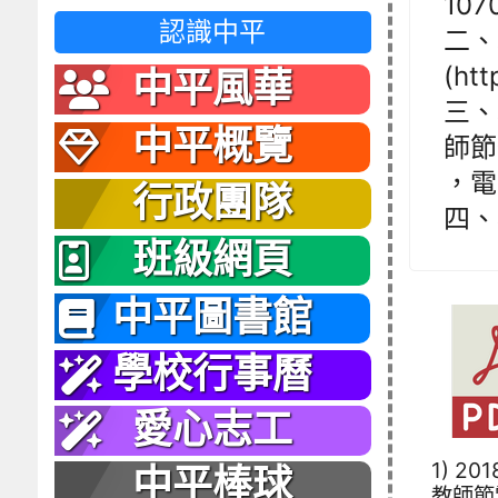
10
認識中平
二、
(ht
中平風華
三、
中平概覽
師節
，電子
行政團隊
四、
班級網頁
中平圖書館
學校行事曆
愛心志工
1) 20
中平棒球
教師節