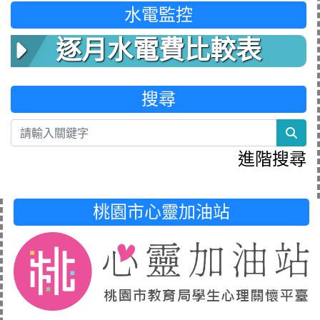
水電監控
逐月水電費比較表
搜尋
sea
進階搜尋
桃園市心靈加油站