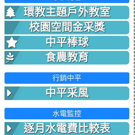
環教主題戶外教室
校園空間金采獎
中平棒球
食農教育
行銷中平
中平采風
水電監控
逐月水電費比較表