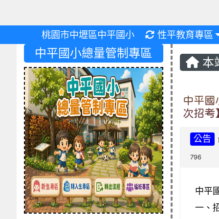
重新取得佈景設
桃園市中壢區中平國小
性平教育專區
中平國小總量管制專區
本
中平國
次招考
公告
796
中平
一、