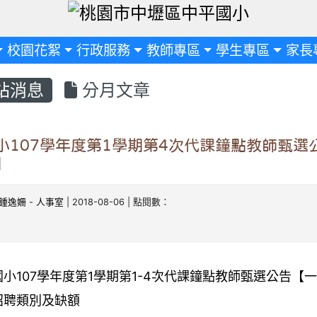
定
校園花絮
行政服務
教師專區
學生專區
家長
站消息
分月文章
小107學年度第1學期第4次代課鐘點教師甄選
】
鍾逸姍
-
人事室
| 2018-08-06 | 點閱數：
107
1
1-4
國小
學年度第
學期第
次代課鐘點教師甄選公告【一
招聘類別及缺額