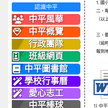
1.
國
認識中平
二、
中平風華
（以
中平概覽
三、
行政團隊
（逾
報到
班級網頁
中平圖書館
學校行事曆
愛心志工
中平棒球
1) 中