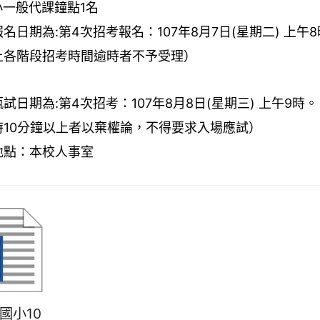
1
小一般代課鐘點
名
:
4
107
8
7
(
)
8
報名日期為
第
次招考報名：
年
月
日
星期二
上午
上各階段招考時間逾時者不予受理）
:
4
107
8
8
(
)
9
甄試日期為
第
次招考：
年
月
日
星期三
上午
時。
10
時
分鐘以上者以棄權論，不得要求入場應試）
地點：本校人事室
平國小10