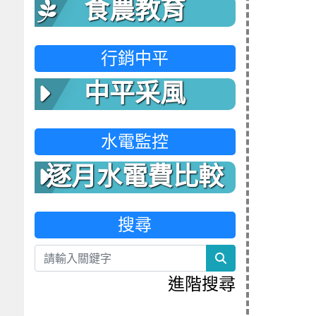
食農教育
行銷中平
中平采風
水電監控
逐月水電費比較
表
搜尋
search
進階搜尋