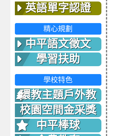
英語單字認證
精心規劃
中平語文徵文
學習扶助
學校特色
環教主題戶外教
室
校園空間金采獎
中平棒球