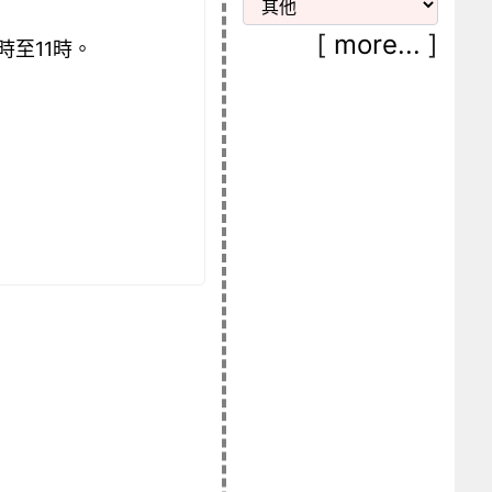
[
more...
]
11
時至
時。