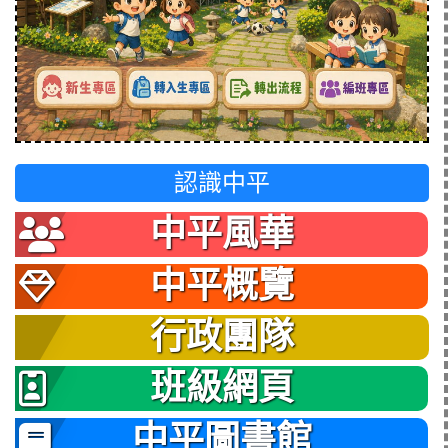
認識中平
中平風華
中平概覽
行政團隊
班級網頁
中平圖書館