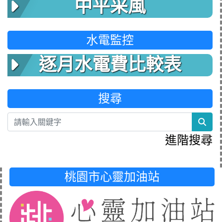
中平采風
水電監控
逐月水電費比較表
搜尋
sea
進階搜尋
桃園市心靈加油站