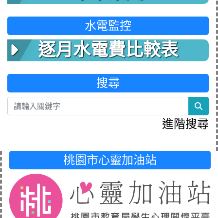
水電監控
逐月水電費比較表
搜尋
sea
進階搜尋
桃園市心靈加油站