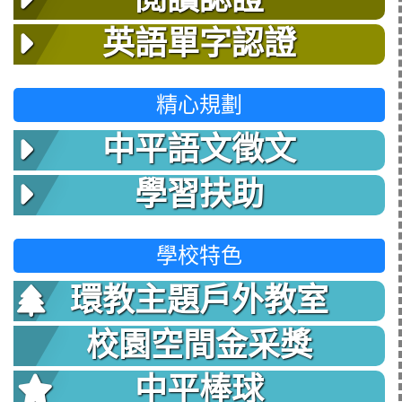
英語單字認證
精心規劃
中平語文徵文
學習扶助
學校特色
環教主題戶外教室
校園空間金采獎
中平棒球