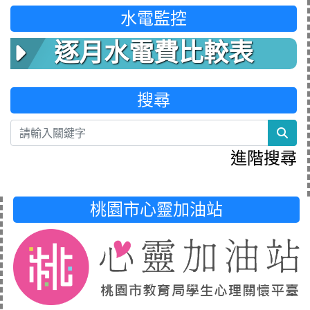
水電監控
逐月水電費比較表
搜尋
sea
進階搜尋
桃園市心靈加油站