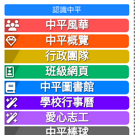
認識中平
中平風華
中平概覽
行政團隊
班級網頁
中平圖書館
學校行事曆
愛心志工
中平棒球