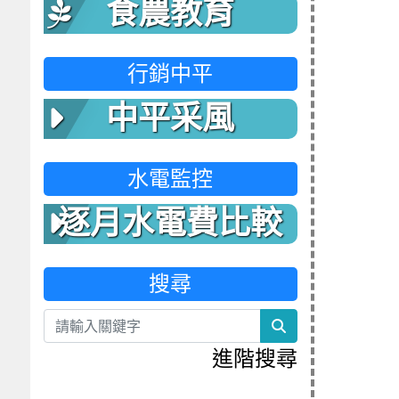
食農教育
行銷中平
中平采風
水電監控
逐月水電費比較
表
搜尋
search
進階搜尋