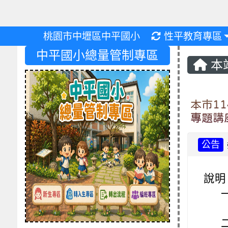
重新取得佈景設
桃園市中壢區中平國小
性平教育專區
中平國小總量管制專區
本
本市1
專題講
公告
說明