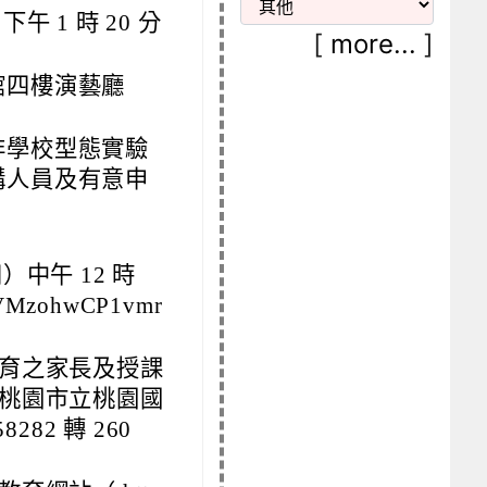
下午 1 時 20 分
[
more...
]
館四樓演藝廳
非學校型態實驗
構人員及有意申
四）中午 12 時
VMzohwCP1vmr
育之家長及授課
桃園市立桃園國
82 轉 260