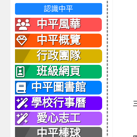
認識中平
中平風華
中平概覽
行政團隊
班級網頁
中平圖書館
學校行事曆
愛心志工
中平棒球