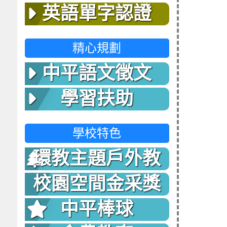
英語單字認證
精心規劃
中平語文徵文
學習扶助
學校特色
環教主題戶外教
室
校園空間金采獎
中平棒球