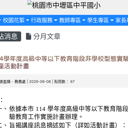
定
校園花絮
行政服務
教師專區
學生專區
家長
站消息
分月文章
14學年度高級中等以下教育階段非學校型態實
座活動計畫
張盈婕
-
教務處
| 2026-06-08 | 點閱數： 67
：
一、
依據本市 114 學年度高級中等以下教育階
驗教育工作實施計畫辦理。
二、
旨揭講座訊息摘述如下（詳如活動計畫）：