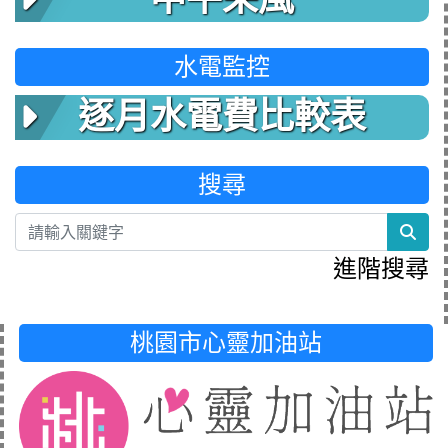
水電監控
逐月水電費比較表
搜尋
sea
進階搜尋
桃園市心靈加油站