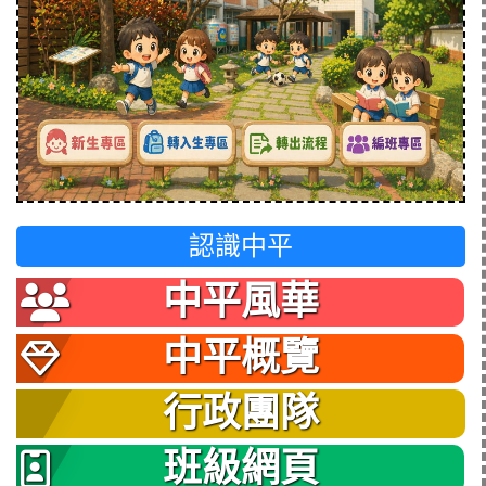
認識中平
中平風華
中平概覽
行政團隊
班級網頁