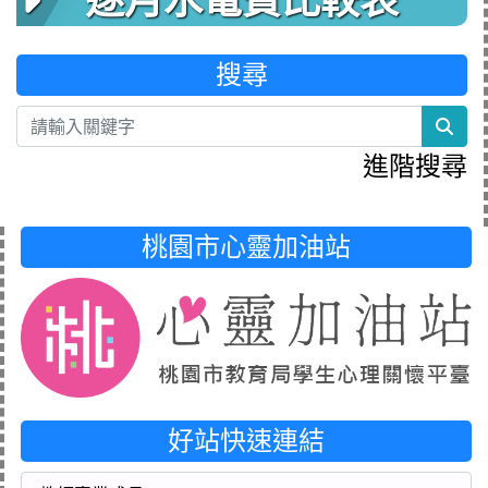
逐月水電費比較表
搜尋
sea
進階搜尋
桃園市心靈加油站
好站快速連結