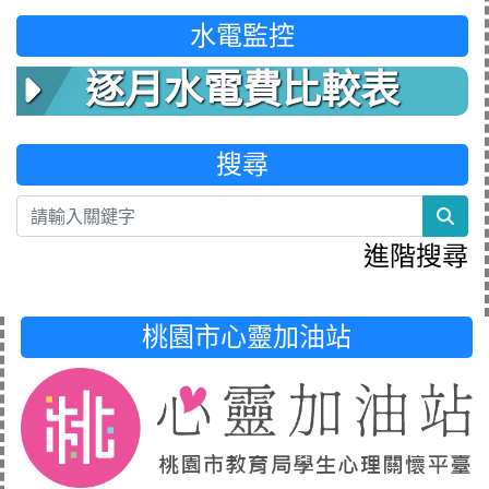
水電監控
逐月水電費比較表
搜尋
sea
進階搜尋
桃園市心靈加油站