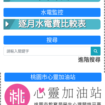
水電監控
逐月水電費比較表
搜尋
sea
進階搜尋
桃園市心靈加油站