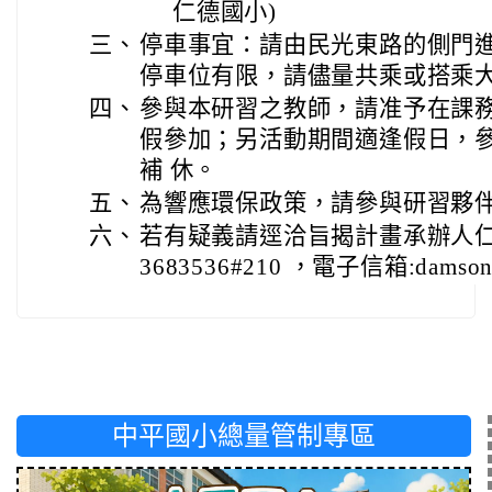
仁德國小)
三、
停車事宜：請由民光東路的側門
停車位有限，請儘量共乘或搭乘
四、
參與本研習之教師，請准予在課
假參加；另活動期間適逢假日，參
補 休。
五、
為響應環保政策，請參與研習夥
六、
若有疑義請逕洽旨揭計畫承辦人仁
3683536#210 ，電子信箱:damson@
中平國小總量管制專區