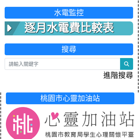
水電監控
逐月水電費比較表
搜尋
sea
進階搜尋
桃園市心靈加油站