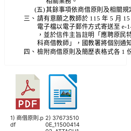
相關業務。
(五)
其餘事項依商借原則及相關規
三、
請有意願之教師於 115 年 5 月
電子檔以電子郵件方式寄送至 e-1451@m
，並於信件主旨註明「應聘原民
科商借教師」，國教署將個别通
四、
檢附商借原則及簡歷表格式各 1 
1) 商借原則.p
2) 37673510
df
0E_11500414