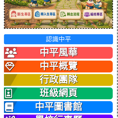
認識中平
中平風華
中平概覽
行政團隊
班級網頁
中平圖書館