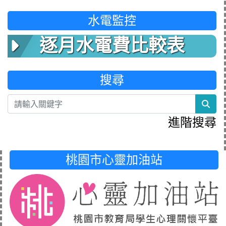
水電監控
逐月水電費比較表
搜尋
sea
進階搜尋
桃園市心靈加油站