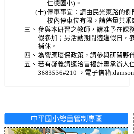
仁德國小)。
(十)
停車事宜：請由民光東路的側
校內停車位有限，請儘量共乘
三、
參與本研習之教師，請准予在課
假參加；另活動期間適逢假日，參
補休。
四、
為響應環保政策，請參與研習夥
五、
若有疑義請逕洽旨揭計畫承辦人仁
3683536#210 ，電子信箱:damson@
中平國小總量管制專區