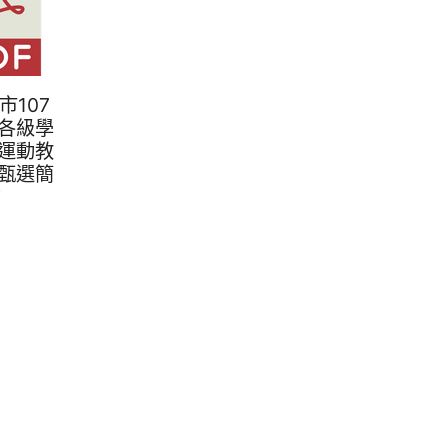
園市107
各級學
運動教
甄選簡
F