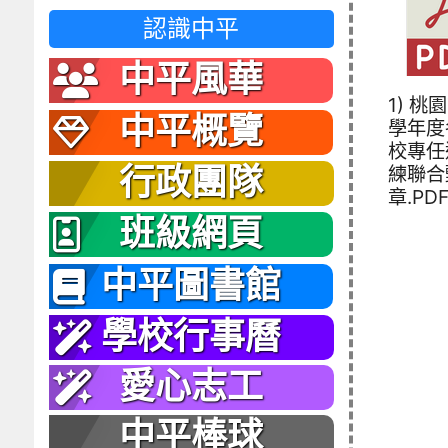
認識中平
中平風華
1) 桃
中平概覽
學年度
校專任
練聯合
行政團隊
章.PD
班級網頁
中平圖書館
學校行事曆
愛心志工
中平棒球