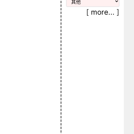
[
more...
]