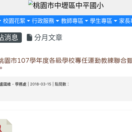
定
校園花絮
行政服務
教師專區
學生專區
家長
站消息
分月文章
桃園市107學年度各級學校專任運動教練聯合
。
盧國維
-
學務處
| 2018-03-15 | 點閱數：