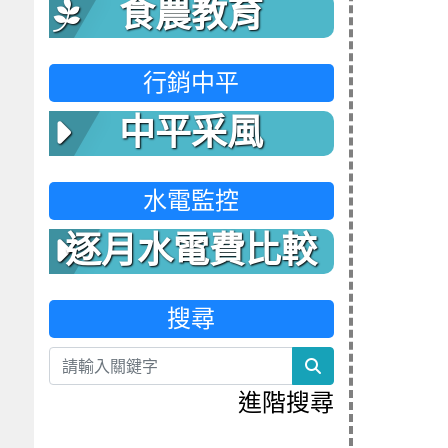
食農教育
行銷中平
中平采風
水電監控
逐月水電費比較
表
搜尋
search
進階搜尋