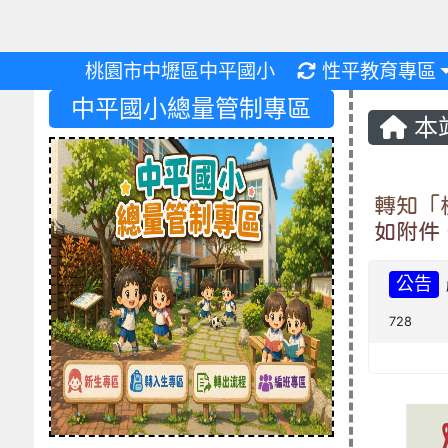
重新取得佈景設
桃園市中壢區中平國小
性平教育專區
中平國小總量管制專區
本
轉知「
如附件
公告
728