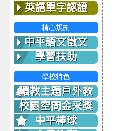
英語單字認證
精心規劃
中平語文徵文
學習扶助
學校特色
環教主題戶外教
室
校園空間金采獎
中平棒球