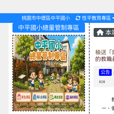
重新取得佈景設
桃園市中壢區中平國小
性平教育專區
中平國小總量管制專區
本
檢送「
的教職
公告
628
一、