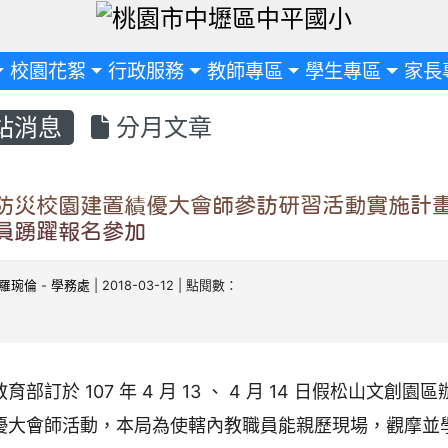
定
校園花絮
行政服務
教師專區
學生專區
家長
站消息
分月文章
防災校園建置績優大會師參訪研習活動實施計畫
員踴躍報名參加
羅琬倫
-
學務處
| 2018-03-12 | 點閱數：
教育部訂於 107 年 4 月 13 、 4 月 14 日假松山文
優大會師活動，本局為使轄內教職員能親歷現場，觀摩並