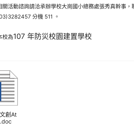
相關活動諮詢請洽承辦學校大崗國小總務處張秀真幹事，
(03)3282457 分機 511 。
107 年防災校園建置學校
本校為
山文創At
.doc