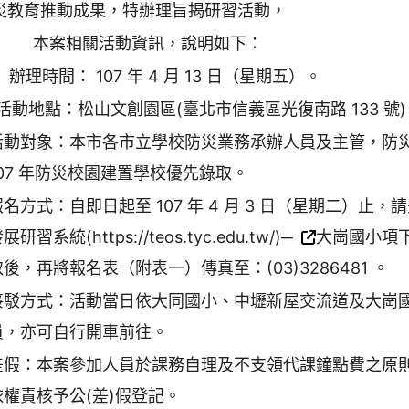
災教育推動成果，特辦理旨揭研習活動，
本案相關活動資訊，說明如下：
辦理時間： 107 年 4 月 13 日（星期五）。
活動地點：松山文創園區(臺北市信義區光復南路 133 號)
活動對象：本市各市立學校防災業務承辦人員及主管，防
107 年防災校園建置學校優先錄取。
報名方式：自即日起至 107 年 4 月 3 日（星期二）止
展研習系統(https://teos.tyc.edu.tw/)─
大崗國小項
取後，再將報名表（附表一）傳真至：(03)3286481 。
接駁方式：活動當日依大同國小、中壢新屋交流道及大崗
員，亦可自行開車前往。
差假：本案參加人員於課務自理及不支領代課鐘點費之原
依權責核予公(差)假登記。