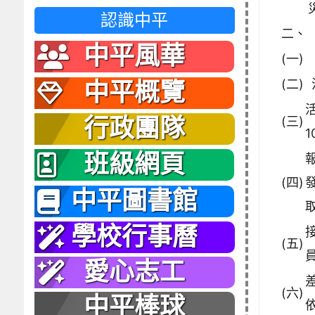
認識中平
二、
中平風華
(一)
(二)
中平概覽
(三)
行政團隊
班級網頁
(四)
發
中平圖書館
學校行事曆
(五)
愛心志工
(六)
中平棒球