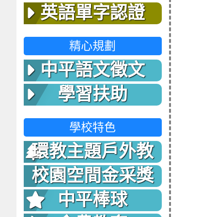
英語單字認證
精心規劃
中平語文徵文
學習扶助
學校特色
環教主題戶外教
室
校園空間金采獎
中平棒球