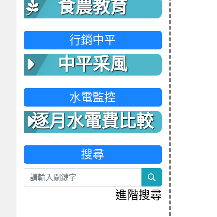
食農教育
行銷中平
中平采風
水電監控
逐月水電費比較
表
搜尋
search
進階搜尋