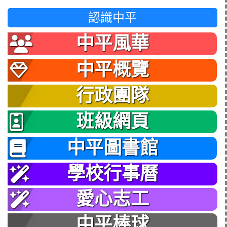
認識中平
中平風華
中平概覽
行政團隊
班級網頁
中平圖書館
學校行事曆
愛心志工
中平棒球