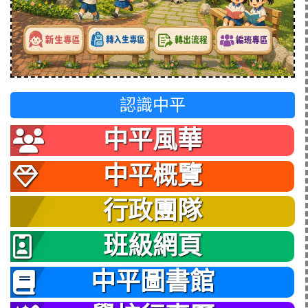
認識中平
中平風華
中平概覽
行政團隊
班級網頁
中平圖書館