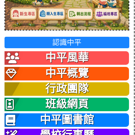
認識中平
中平風華
中平概覽
行政團隊
班級網頁
中平圖書館