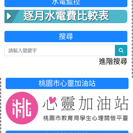
水電監控
逐月水電費比較表
搜尋
sea
進階搜尋
桃園市心靈加油站