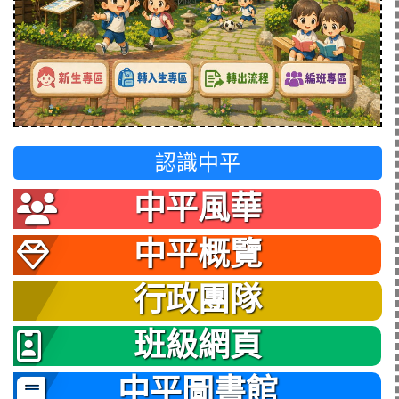
認識中平
中平風華
中平概覽
行政團隊
班級網頁
中平圖書館