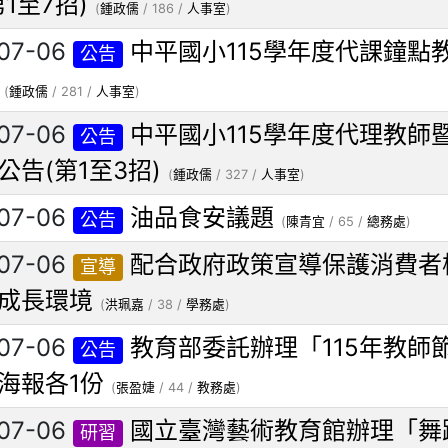
1至7招)
(
鍾政儒
/ 186 /
人事室
)
07-06
中平國小115學年度代課鐘點
公告
(
鍾政儒
/ 281 /
人事室
)
07-06
中平國小115學年度代理教師
公告
公告(第1至3招)
(
鍾政儒
/ 327 /
人事室
)
07-06
油品食安議題
公告
(
陳青宜
/ 65 /
總務處
)
07-06
配合政府政策宣導保護消費者
宣導
成長環境
(
洪珮嘉
/ 38 /
學務處
)
07-06
教育部委託辦理「115年教師
公告
海報各1份
(
張盈婕
/ 44 /
教務處
)
07-06
國立臺灣藝術教育館辦理「舞
研習