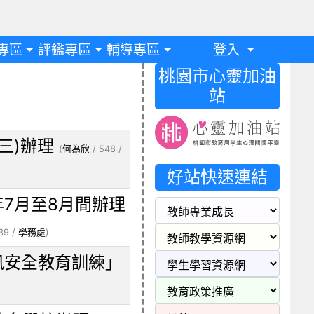
專區
評鑑專區
輔導專區
登入
桃園市心靈加油
站
(三)辦理
(
何為欣
/ 548 /
好站快速連結
年7月至8月間辦理
39 /
學務處
)
訊安全教育訓練」