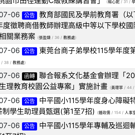
 年桃園市田徑運動C級教練講習會」
(
楊心妮
/ 31 /
07-06
教育部國民及學前教育署（以
公告
學年度徵聘商借教師辦理高級中等以下學校
相關業務案
(
張盈婕
/ 36 /
教務處
)
07-06
東莞台商子弟學校115學年度
公告
/ 38 /
教務處
)
07-06
聯合報系文化基金會辦理「2026
函轉
生理教育校園公益專案」實施計畫
(
黃瓈葶
/ 44 
07-06
中平國小115學年度身心障礙
公告
薪制學生助理員甄選(第1至7招)
(
鍾政儒
/ 154 /
人事
07-06
中平國小115學年專輔及巡迴
公告