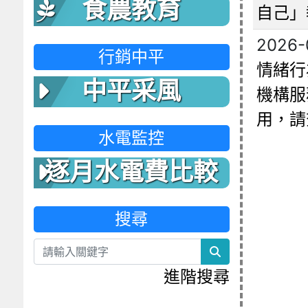
食農教育
自己」
2026-
行銷中平
情緒行
中平采風
機構服
用，請
水電監控
逐月水電費比較
表
搜尋
search
進階搜尋