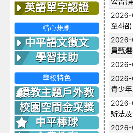
公告(第
英語單字認證
2026-
至4招)
精心規劃
2026-
中平語文徵文
員甄選
學習扶助
2026-
學校特色
2026-
青少年
環教主題戶外教
2026-
室
校園空間金采獎
辦法及
中平棒球
2026-