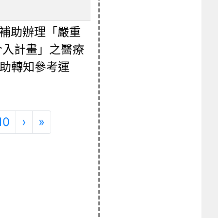
度補助辦理「嚴重
介入計畫」之醫療
協助轉知參考運
頁次)
下一頁
最後頁
10
›
»