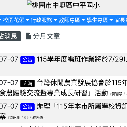
定
校園花絮
行政服務
教師專區
學生專區
家長
站消息
分月文章
列表
07-07
115學年度編班作業將於7/29
公告
07-07
台灣休閒農業發展協會於115
函轉
食農體驗交流暨專業成長研習」活動
(
黃瓈葶
/ 
07-07
辦理「115年本市所屬學校資
公告
案
(
資訊組
/ 69 /
教務處
)