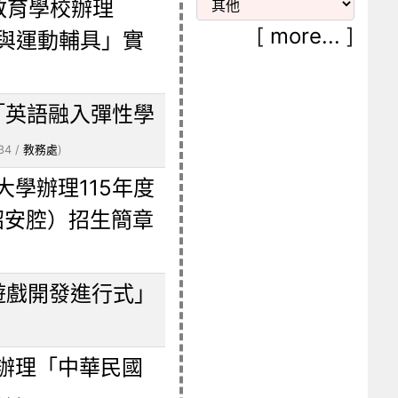
教育學校辦理
[
more...
]
動與運動輔具」實
「英語融入彈性學
34 /
教務處
)
學辦理115年度
詔安腔）招生簡章
！遊戲開發進行式」
辦理「中華民國