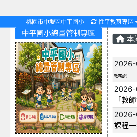
重新取得佈景設
桃園市中壢區中平國小
性平教育專區
中平國小總量管制專區
本
文章
2026-
教務處
)
2026-
「教師
2026-
課程一