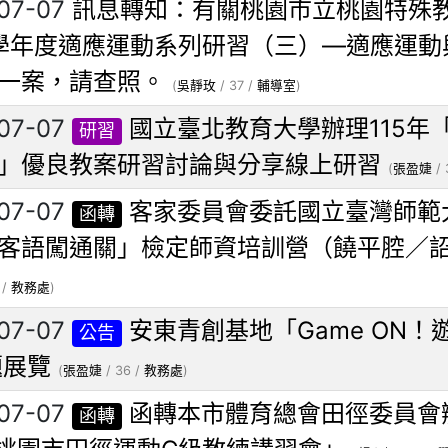
07-07
訊息轉知：有關桃園市立桃園特殊
4學年度適應運動系列研習（三）—適應運
一案，請查照。
(
吳靜玫
/ 37 /
輔導室
)
07-07
國立臺北教育大學辦理115年
研習
」優良教案研習討論與分享線上研習
(
張盈婕
/ 
07-07
客家委員會委託國立臺灣師範大
函轉
客語闖通關」檢定師資培訓營（饒平腔／
 /
教務處
)
07-07
安東青創基地「Game ON
公告
題展覽
(
張盈婕
/ 36 /
教務處
)
07-07
函轉本市體育總會田徑委員會
函轉