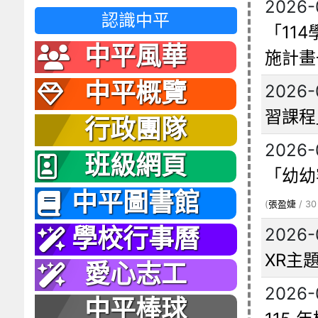
2026-
認識中平
「11
中平風華
施計畫
中平概覽
2026-
習課程
行政團隊
2026-
班級網頁
「幼幼
中平圖書館
(
張盈婕
/ 30
2026-
學校行事曆
XR主
愛心志工
2026-
中平棒球