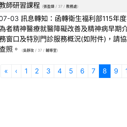
教師研習課程
(
張盈婕
/ 37 /
教務處
)
07-03
訊息轉知：函轉衛生福利部115年
為者精神醫療就醫障礙改善及精神病早期
務窗口及特別門診服務概況(如附件)，請
查照。
(
吳靜玫
/ 37 /
輔導室
)
第一頁
上一頁
(目前
«
‹
1
2
3
4
5
6
7
8
9