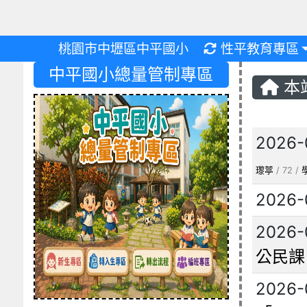
重新取得佈景設
桃園市中壢區中平國小
性平教育專區
中平國小總量管制專區
本
文章
2026-
瓈葶
/ 72 /
2026-
2026-
公民課
2026-