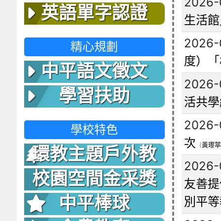
2026-
英語單字認證
生活館
2026-
精心規劃
度）「
中平語文徵文
2026-
學習扶助
活共學
2026-
學校特色
次
(
黃瓈葶
環教主題戶外教
2026-
室
校園空間金采獎
友善提
中平棒球
別平等