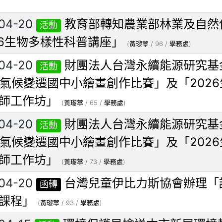
04-20
教育部轉知農業部林業及自然
活動
26生物多樣性科普講座」
(
黃瓈葶
/ 96 /
學務處
)
04-20
財團法人台灣永續能源研究基金
活動
屆氣候變遷國中小繪畫創作比賽」及「2026
師工作坊」
(
黃瓈葶
/ 65 /
學務處
)
04-20
財團法人台灣永續能源研究基金
活動
屆氣候變遷國中小繪畫創作比賽」及「2026
師工作坊」
(
黃瓈葶
/ 73 /
學務處
)
04-20
台灣兒童伊比力斯協會辦理「
函轉
課程」
(
黃瓈葶
/ 93 /
學務處
)