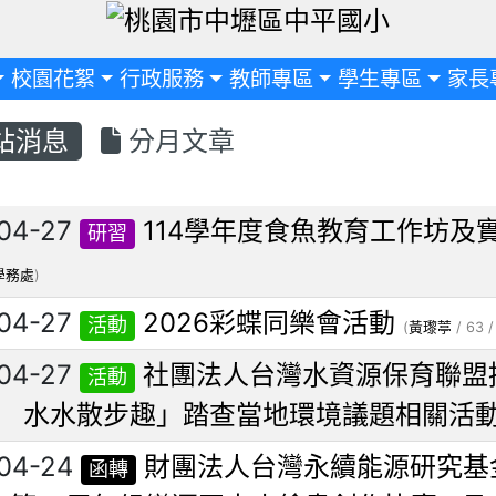
定
校園花絮
行政服務
教師專區
學生專區
家長
站消息
分月文章
列表
04-27
114學年度食魚教育工作坊及
研習
學務處
)
04-27
2026彩蝶同樂會活動
活動
(
黃瓈葶
/ 63 
04-27
社團法人台灣水資源保育聯盟
活動
 水水散步趣」踏查當地環境議題相關活
04-24
財團法人台灣永續能源研究基
函轉