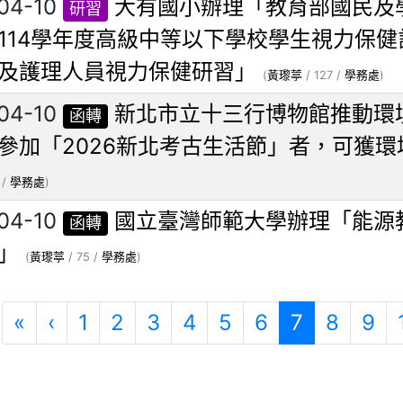
04-10
大有國小辦理「教育部國民及
研習
3-114學年度高級中等以下學校學生視力保健
及護理人員視力保健研習」
(
黃瓈葶
/ 127 /
學務處
)
04-10
新北市立十三行博物館推動環
函轉
參加「2026新北考古生活節」者，可獲環
 /
學務處
)
04-10
國立臺灣師範大學辦理「能源
函轉
」
(
黃瓈葶
/ 75 /
學務處
)
第一頁
上一頁
(目前頁次
«
‹
1
2
3
4
5
6
7
8
9