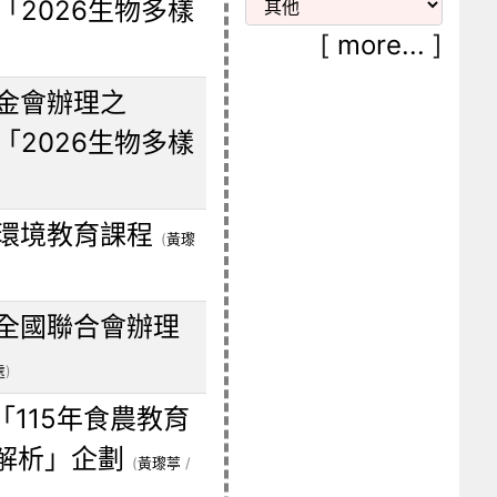
「2026生物多樣
[
more...
]
金會辦理之
「2026生物多樣
環境教育課程
(
黃瓈
全國聯合會辦理
處
)
115年食農教育
解析」企劃
(
黃瓈葶
/