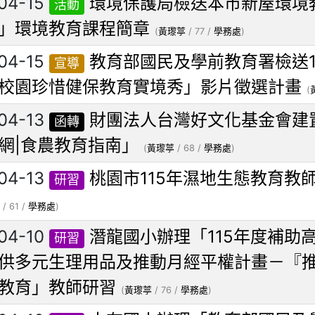
04-15
環境保護局檢送本市新屋環境
活動
」環境教育課程簡章
(
黃瓈葶
/ 77 /
學務處
)
04-15
教育部國民及學前教育署檢送11
宣導
校園珍惜健保教育實境秀」影片徵選計畫
(
04-13
財團法人台灣好文化基金會建
函轉
網|食農教育指南」
(
黃瓈葶
/ 68 /
學務處
)
04-13
桃園市115年濕地生態教育教師
研習
/ 61 /
學務處
)
04-10
潛龍國小辦理「115年度補助
研習
供多元生理用品及推動月經平權計畫－『
教育」教師研習
(
黃瓈葶
/ 76 /
學務處
)