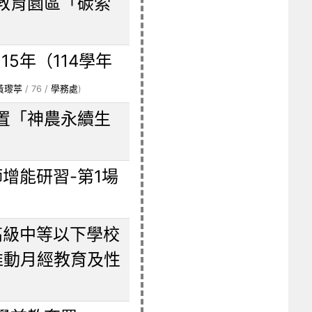
教育園區「碳索
5年（114學年
黃瓈葶
/ 76 /
學務處
)
置「神農永續生
增能研習-第1場
高級中等以下學校
推動月經教育及性