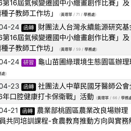
26第16屆氣候變遷國中小繪畫創作比賽」及
續種子教師工作坊」
(
黃瓈葶
/ 71 /
學務處
)
04-24
財團法人台灣永續能源研究基
函轉
26第16屆氣候變遷國中小繪畫創作比賽」及
續種子教師工作坊」
(
黃瓈葶
/ 59 /
學務處
)
04-24
龜山苗圃綠環境生態園區辦理
研習
務處
)
04-23
社團法人中華民國牙醫師公會
函轉
26年口腔健康打卡保衛戰」活動
(
黃瓈葶
/ 66 /
學務
04-21
農業部桃園區農業改良場辦理「
函轉
員共同培訓課程-食農教育推動方向與實務