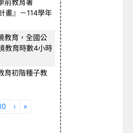
學前教育署
計畫』－114學年
境教育，全國公
境教育時數4小時
教育初階種子教
)
下一頁
最後頁
10
›
»