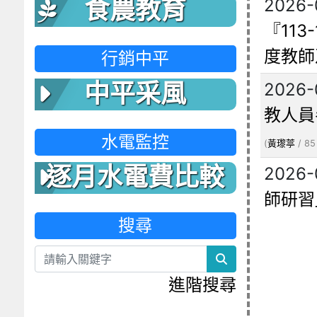
2026-
食農教育
『11
度教師
行銷中平
2026-
中平采風
教人員
水電監控
(
黃瓈葶
/ 85
逐月水電費比較
2026-
師研習
表
搜尋
search
進階搜尋