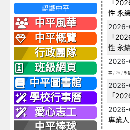
「20
認識中平
性 永
中平風華
2026-
中平概覽
「20
性 永
行政團隊
2026-
班級網頁
葶
/ 78 /
學
中平圖書館
2026-
「20
學校行事曆
2026-
愛心志工
專業人
中平棒球