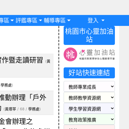
專區
評鑑專區
輔導專區
登入
桃園市心靈加油
站
實作暨走讀研習
(
黃
好站快速連結
/
學務處
)
推動辦理「戶外
動
(
黃瓈葶
/ 68 /
學務處
)
金會辦理之