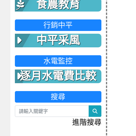
食農教育
行銷中平
中平采風
水電監控
逐月水電費比較
表
搜尋
search
進階搜尋