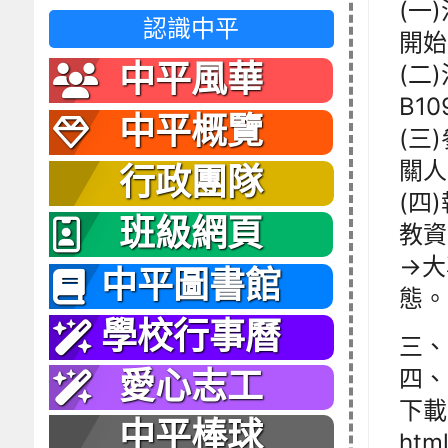
(一
認識中平
開始
中平風華
(二
B1
中平概覽
(三
關人
行政團隊
(四
班級網頁
教資訊
→大
中平圖書館
態。
學校行事曆
三、
四、
愛心志工
下載(
中平棒球
htm