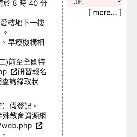
於 8 時 40 分
[
more...
]
博愛樓地下一樓
）。
員、早療機構相
星期二)前至全國特
php
研習報名
網查詢錄取狀
差）假登記。
特殊教育資源網
w/web.php
)。