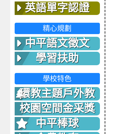
英語單字認證
精心規劃
中平語文徵文
學習扶助
學校特色
環教主題戶外教
室
校園空間金采獎
中平棒球