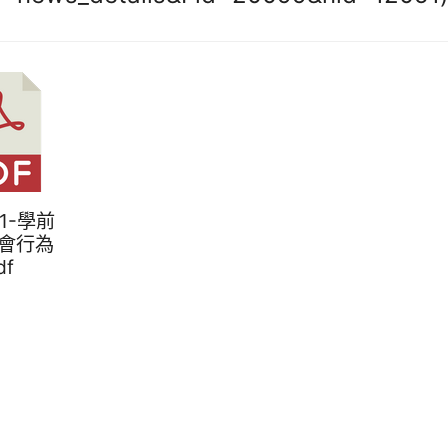
件1-學前
會行為
df