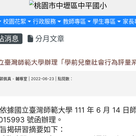
定
校園花絮
行政服務
教師專區
學生專區
家長
站消息
分月文章
立臺灣師範大學辦理「學前兒童社會行為評量系
郭佩真
-
輔導室
| 2022-06-23 | 點閱數：
依據國立臺灣師範大學 111 年 6 月 14 
1015993 號函辦理。
旨揭研習摘要如下：