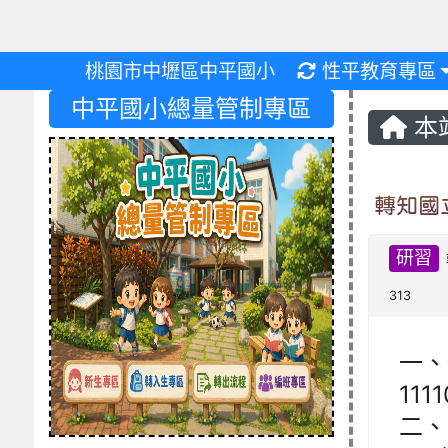
重新取得佈景設
桃園市中壢區中平國小
性平教育專區
中平國小總量管制專區
本
轉知國
研習
313
一、
111
二、