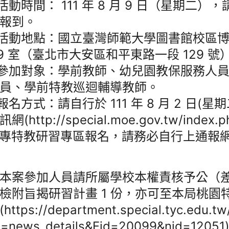
)活動時間： 111 年 8 月 9 日（星期二），請
報到。
)活動地點：國立臺灣師範大學圖書館校區
09 室（臺北市大安區和平東路一段 129 號
)參加對象：學前教師、幼兒園教保服務人
員、學前特教巡迴輔導教師。
)報名方式：請自行於 111 年 8 月 2 日(
網(http://special.moe.gov.tw/index.
專特教研習專區報名，請務必自行上通報
本案參加人員請所屬學校本權責核予公（
檢附旨揭研習計畫 1 份，亦可至本局桃園
https://department.special.tyc.edu.t
l=news_details&Fid=20099&nid=12051