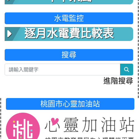
水電監控
逐月水電費比較表
搜尋
sea
進階搜尋
桃園市心靈加油站