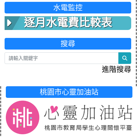
水電監控
逐月水電費比較表
搜尋
sea
進階搜尋
桃園市心靈加油站