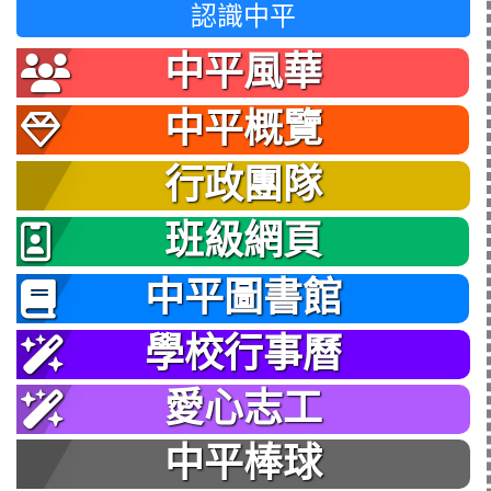
認識中平
中平風華
中平概覽
行政團隊
班級網頁
中平圖書館
學校行事曆
愛心志工
中平棒球