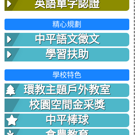
英語單字認證
精心規劃
中平語文徵文
學習扶助
學校特色
環教主題戶外教室
校園空間金采獎
中平棒球