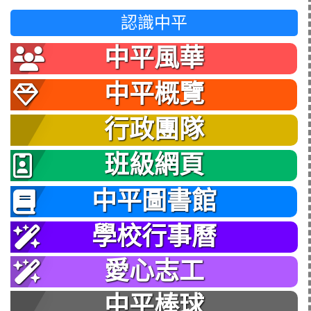
認識中平
中平風華
中平概覽
行政團隊
班級網頁
中平圖書館
學校行事曆
愛心志工
中平棒球