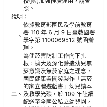
校(園)加強推廣運用，請查
照。
說明：
依據教育部國民及學前教育
署 110 年 6 月 9 日臺教國署
一、
學字第 1100069512 號函辦
理。
為使菸害防制工作向下扎
根，擴大及深化營造幼兒無
菸意識及無菸家庭之理念，
國民健康署開發製作「無菸
的家立體遊戲書」幼兒讀本
二、
及教學光碟，於 109 年陸續
配送至全國公私立幼兒園，