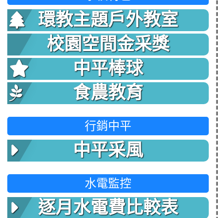
環教主題戶外教室
校園空間金采獎
中平棒球
食農教育
行銷中平
中平采風
水電監控
逐月水電費比較表