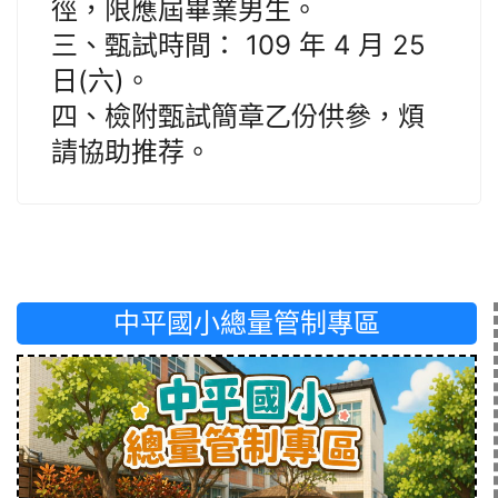
徑，限應屆畢業男生。
三、甄試時間： 109 年 4 月 25
日(六)。
四、檢附甄試簡章乙份供參，煩
請協助推荐。
中平國小總量管制專區