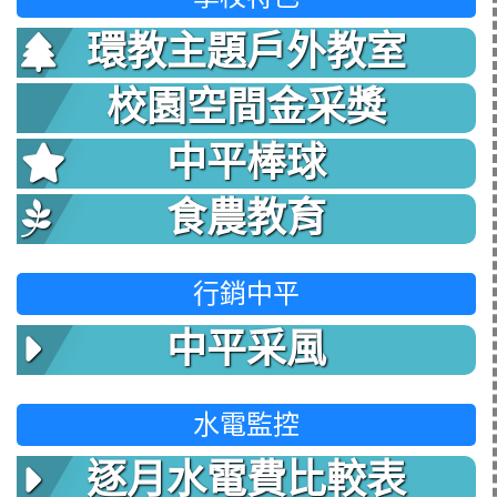
環教主題戶外教室
校園空間金采獎
中平棒球
食農教育
行銷中平
中平采風
水電監控
逐月水電費比較表