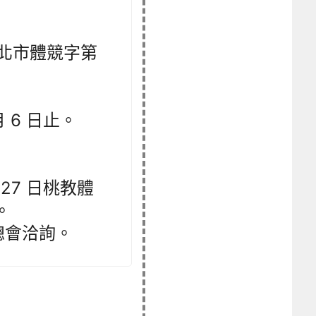
 日北市體競字第
月 6 日止。
27 日桃教體
。
總會洽詢。