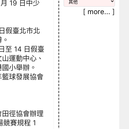
月 19 日中少
[
more...
]
26 日假臺北市北
辦。
8 日至 14 日假臺
文山運動中心、
港國小舉辦。
年籃球發展協會
會田徑協會辦理
場競賽規程 1