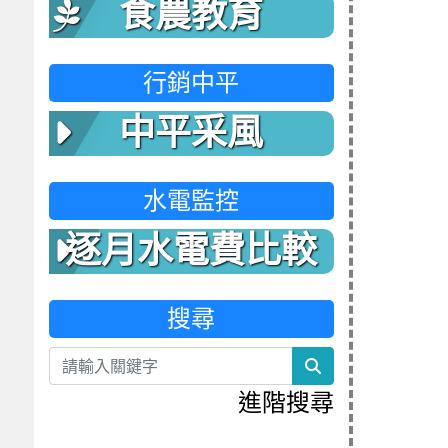
食農教育
行銷中平
中平采風
水電監控
逐月水電費比較
表
搜尋
search
進階搜尋