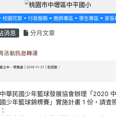
定
校園花絮
行政服務
教師專區
學生專區
家長
站消息
分月文章
育活動訊息轉達
黃立中
-
學務處
| 2019-11-27 | 點閱數：
中華民國少年籃球發展協會辦理「2020 中
國少年籃球錦標賽」實施計畫 1 份，請查
：