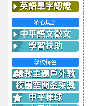
英語單字認證
精心規劃
中平語文徵文
學習扶助
學校特色
環教主題戶外教
室
校園空間金采獎
中平棒球