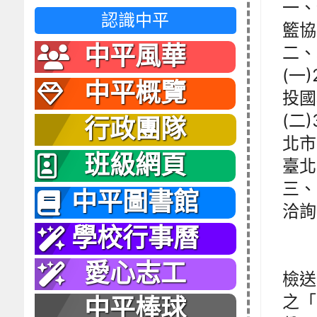
一、
認識中平
籃協
中平風華
二、
(一)
中平概覽
投國
(二)
行政團隊
北市
班級網頁
臺北
三、
中平圖書館
洽詢
學校行事曆
愛心志工
檢送
之「
中平棒球