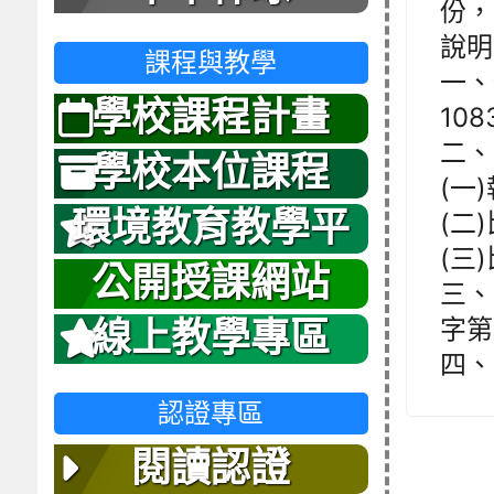
份，
說明
課程與教學
一、
學校課程計畫
10
二、
學校本位課程
(一)
環境教育教學平
(二)
(三
台
公開授課網站
三、
字第
線上教學專區
四、
認證專區
閱讀認證