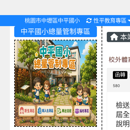
重新取得佈景設
桃園市中壢區中平國小
性平教育專區
中平國小總量管制專區
本
校外體
函轉
580
檢送
屆全
說明