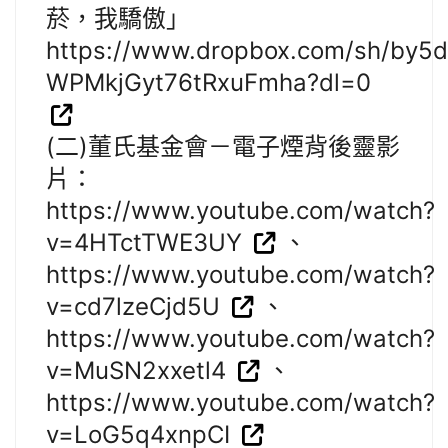
菸，我驕傲」
https://www.dropbox.com/sh/by5
WPMkjGyt76tRxuFmha?dl=0
(二)董氏基金會－電子煙背後靈影
片：
https://www.youtube.com/watch?
v=4HTctTWE3UY
、
https://www.youtube.com/watch?
v=cd7lzeCjd5U
、
https://www.youtube.com/watch?
v=MuSN2xxetl4
、
https://www.youtube.com/watch?
v=LoG5q4xnpCI